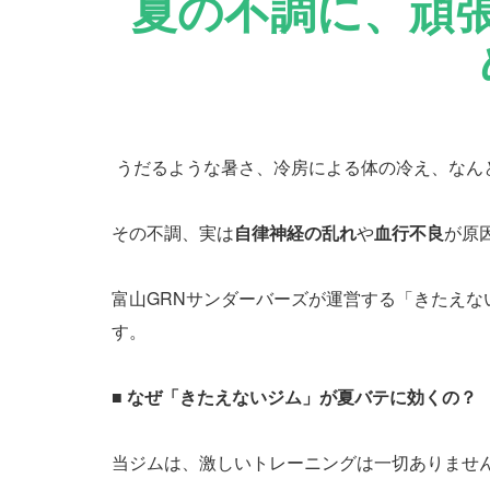
夏の不調に、頑
うだるような暑さ、冷房による体の冷え、なん
その不調、実は
自律神経の乱れ
や
血行不良
が原
富山GRNサンダーバーズが運営する「きたえ
す。
■ なぜ「きたえないジム」が夏バテに効くの？
当ジムは、激しいトレーニングは一切ありませ